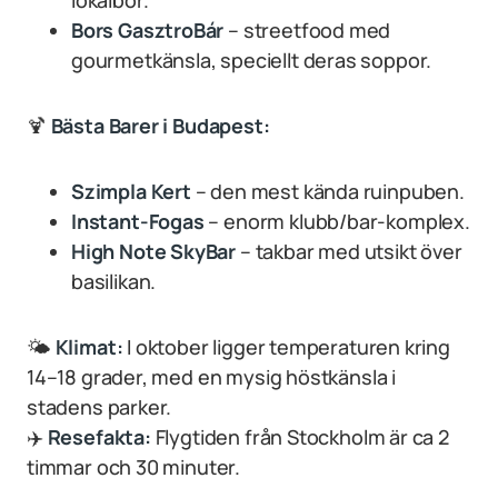
lokalbor.
Bors GasztroBár
– streetfood med
gourmetkänsla, speciellt deras soppor.
🍹
Bästa
Barer i Budapest:
Szimpla Kert
– den mest kända ruinpuben.
Instant-Fogas
– enorm klubb/bar-komplex.
High Note SkyBar
– takbar med utsikt över
basilikan.
🌤
Klimat:
I oktober ligger temperaturen kring
14–18 grader, med en mysig höstkänsla i
stadens parker.
✈️
Resefakta:
Flygtiden från Stockholm är ca 2
timmar och 30 minuter.