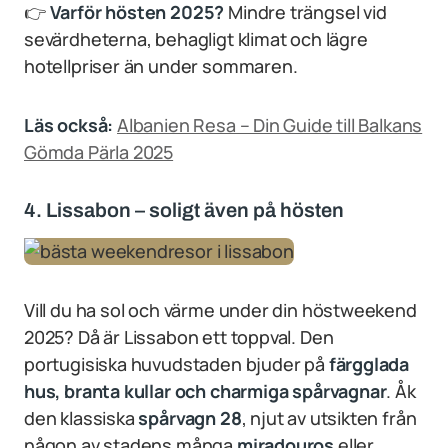
👉
Varför hösten 2025?
Mindre trängsel vid
sevärdheterna, behagligt klimat och lägre
hotellpriser än under sommaren.
Läs också:
Albanien Resa – Din Guide till Balkans
Gömda Pärla 2025
4. Lissabon – soligt även på hösten
Vill du ha sol och värme under din höstweekend
2025? Då är Lissabon ett toppval. Den
portugisiska huvudstaden bjuder på
färgglada
hus, branta kullar och charmiga spårvagnar
. Åk
den klassiska
spårvagn 28
, njut av utsikten från
någon av stadens många
miradouros
eller