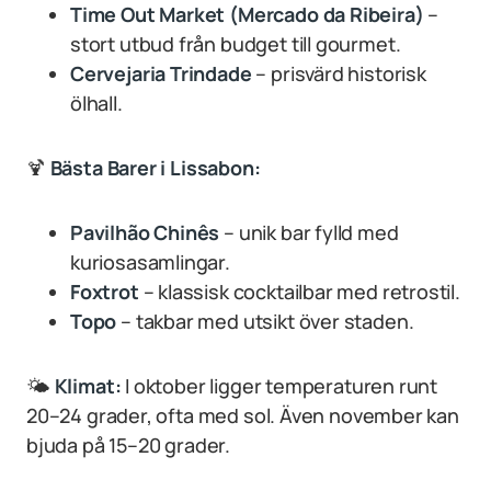
Time Out Market (Mercado da Ribeira)
–
stort utbud från budget till gourmet.
Cervejaria Trindade
– prisvärd historisk
ölhall.
🍹
Bästa Barer i Lissabon:
Pavilhão Chinês
– unik bar fylld med
kuriosasamlingar.
Foxtrot
– klassisk cocktailbar med retrostil.
Topo
– takbar med utsikt över staden.
🌤
Klimat:
I oktober ligger temperaturen runt
20–24 grader, ofta med sol. Även november kan
bjuda på 15–20 grader.