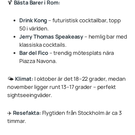
🍹
Bästa Barer i Rom:
Drink Kong
– futuristisk cocktailbar, topp
50 i världen.
Jerry Thomas Speakeasy
– hemlig bar med
klassiska cocktails.
Bar del Fico
– trendig mötesplats nära
Piazza Navona.
🌤
Klimat:
I oktober är det 18–22 grader, medan
november ligger runt 13–17 grader – perfekt
sightseeingväder.
✈️
Resefakta:
Flygtiden från Stockholm är ca 3
timmar.