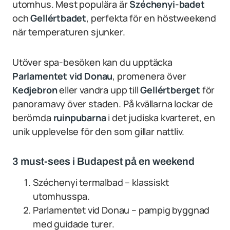
utomhus. Mest populära är
Széchenyi-badet
och
Gellértbadet
, perfekta för en höstweekend
när temperaturen sjunker.
Utöver spa-besöken kan du upptäcka
Parlamentet vid Donau
, promenera över
Kedjebron
eller vandra upp till
Gellértberget
för
panoramavy över staden. På kvällarna lockar de
berömda
ruinpubarna
i det judiska kvarteret, en
unik upplevelse för den som gillar nattliv.
3 must-sees i Budapest på en weekend
Széchenyi termalbad – klassiskt
utomhusspa.
Parlamentet vid Donau – pampig byggnad
med guidade turer.