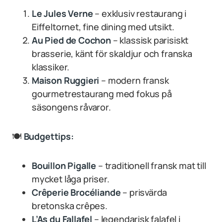
Le Jules Verne
– exklusiv restaurang i
Eiffeltornet, fine dining med utsikt.
Au Pied de Cochon
– klassisk parisiskt
brasserie, känt för skaldjur och franska
klassiker.
Maison Ruggieri
– modern fransk
gourmetrestaurang med fokus på
säsongens råvaror.
🍽
Budgettips:
Bouillon Pigalle
– traditionell fransk mat till
mycket låga priser.
Crêperie Brocéliande
– prisvärda
bretonska crêpes.
L’As du Fallafel
– legendarisk falafel i