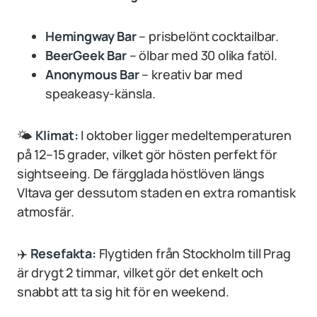
Hemingway Bar
– prisbelönt cocktailbar.
BeerGeek Bar
– ölbar med 30 olika fatöl.
Anonymous Bar
– kreativ bar med
speakeasy-känsla.
🌤
Klimat:
I oktober ligger medeltemperaturen
på 12–15 grader, vilket gör hösten perfekt för
sightseeing. De färgglada höstlöven längs
Vltava ger dessutom staden en extra romantisk
atmosfär.
✈️
Resefakta:
Flygtiden från Stockholm till Prag
är drygt 2 timmar, vilket gör det enkelt och
snabbt att ta sig hit för en weekend.