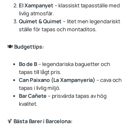
El Xampanyet
– klassiskt tapasställe med
livlig atmosfär.
Quimet & Quimet
– litet men legendariskt
ställe för tapas och montaditos.
🍽
Budgettips:
Bo de B
– legendariska baguetter och
tapas till lågt pris.
Can Paixano (La Xampanyeria)
– cava och
tapas i livlig miljö.
Bar Cañete
– prisvärda tapas av hög
kvalitet.
🍹
Bästa Barer i Barcelona: