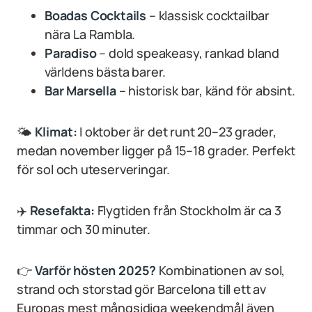
Boadas Cocktails
– klassisk cocktailbar
nära La Rambla.
Paradiso
– dold speakeasy, rankad bland
världens bästa barer.
Bar Marsella
– historisk bar, känd för absint.
🌤
Klimat:
I oktober är det runt 20–23 grader,
medan november ligger på 15–18 grader. Perfekt
för sol och uteserveringar.
✈️
Resefakta:
Flygtiden från Stockholm är ca 3
timmar och 30 minuter.
👉
Varför hösten 2025?
Kombinationen av sol,
strand och storstad gör Barcelona till ett av
Europas mest mångsidiga weekendmål även