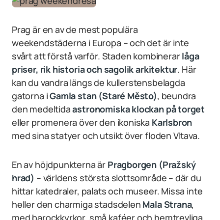
Prag är en av de mest populära
weekendstäderna i Europa – och det är inte
svårt att förstå varför. Staden kombinerar
låga
priser, rik historia och sagolik arkitektur
. Här
kan du vandra längs de kullerstensbelagda
gatorna i
Gamla stan (Staré Město)
, beundra
den medeltida
astronomiska klockan på torget
eller promenera över den ikoniska
Karlsbron
med sina statyer och utsikt över floden Vltava.
En av höjdpunkterna är
Pragborgen (Pražský
hrad)
– världens största slottsområde – där du
hittar katedraler, palats och museer. Missa inte
heller den charmiga stadsdelen
Mala Strana
,
med barockkyrkor, små kaféer och hemtrevliga