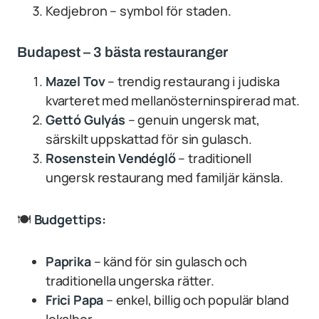
Kedjebron – symbol för staden.
Budapest – 3 bästa restauranger
Mazel Tov
– trendig restaurang i judiska
kvarteret med mellanösterninspirerad mat.
Gettó Gulyás
– genuin ungersk mat,
särskilt uppskattad för sin gulasch.
Rosenstein Vendéglő
– traditionell
ungersk restaurang med familjär känsla.
🍽
Budgettips:
Paprika
– känd för sin gulasch och
traditionella ungerska rätter.
Frici Papa
– enkel, billig och populär bland