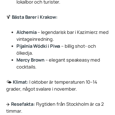
lokalbor och turister.
🍹
Bästa
Barer i Krakow:
Alchemia
– legendarisk bar i Kazimierz med
vintageinredning.
Pijalnia Wódki i Piwa
– billig shot- och
ölkedja.
Mercy Brown
– elegant speakeasy med
cocktails.
🌤
Klimat:
I oktober är temperaturen 10–14
grader, något svalare i november.
✈️
Resefakta:
Flygtiden från Stockholm är ca 2
timmar.